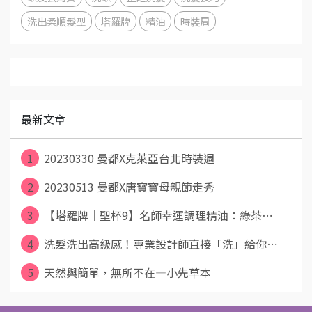
洗出柔順髮型
塔羅牌
精油
時裝周
最新文章
1
20230330 曼都X克萊亞台北時裝週
2
20230513 曼都X唐寶寶母親節走秀
3
【塔羅牌│聖杯9】名師幸運調理精油：綠茶⋯
4
洗髮洗出高級感！專業設計師直接「洗」給你⋯
5
天然與簡單，無所不在—小先草本