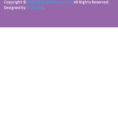
Copyright ©
曼都好物生活網 MentorLife
All Rights Reserved.
Designed by
CYBERBIZ
.