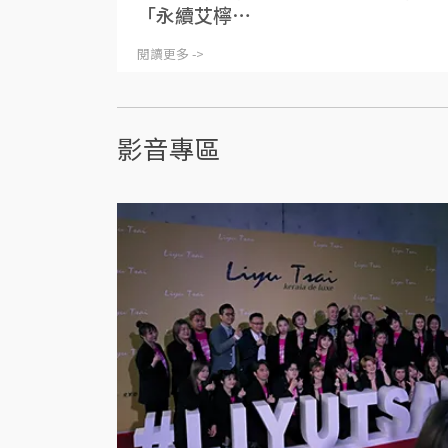
「永續艾檸⋯
閱讀更多 ->
影音專區