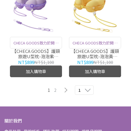
CHECA GOODS致力於開發
CHECA GOODS致力於開發
多種符合人體工學的記憶棉
多種符合人體工學的記憶棉
【CHECA GOODS】護頸
【CHECA GOODS】護頸
旅遊U型枕-泡泡紫
旅遊U型枕-泡泡黃
產品，緩解人們日常生活工
產品，緩解人們日常生活工
CGBravoT13-PU
CGBravoT13-YE
NT$899
NT$1,100
NT$899
NT$1,100
作壓力，擁有超過10年的開
作壓力，擁有超過10年的開
加入購物車
加入購物車
發和生產經驗，超過100項
發和生產經驗，超過100項
專利認證，善用人體工學的
專利認證，善用人體工學的
科技化設計，提升生活品
科技化設計，提升生活品
1
2
1
質。
質。
關於我們