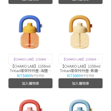
活力。 優質316不鏽鋼內膽
塗層，確保耐用與保溫效
材質，確保耐用與保溫效
果，同時鎖住飲品風味，隨
果，隨時享受熱飲或冷飲。
時享受熱飲或冷飲。 輕盈便
輕盈便攜，無論是戶外活動
攜，無論是戶外活動或日常
或日常出行，都是你的最佳
出行，都是你的最佳夥伴。
夥伴。
【CHAKO LAB】1150ml環
【CHAKO LAB】1150ml環
保隨行拎拎壺，輕巧易攜，
保隨行拎拎壺，輕巧易攜，
【CHAKO LAB】1150ml
【CHAKO LAB】1150ml
Tritan環保拎拎壺-海鹽柑
Tritan環保拎拎壺-焦糖奶
以安全材質製作，大容量讓
以安全材質製作，大容量讓
橘 HX020DC03
白 HX020DC01
NT$600
NT$750
NT$600
NT$750
您隨時補水不缺水。
您隨時補水不缺水。
加入購物車
加入購物車