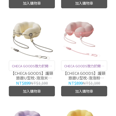
加入購物車
加入購物車
可變身為提把，方便攜帶，
發和生產經驗，超過100項
獨創直飲/吸管杯雙飲設計，
專利認證，善用人體工學的
大口補水或小口啜飲自由切
科技化設計，提升生活品
換。
質。
CHECA GOODS致力於開發
CHECA GOODS致力於開發
多種符合人體工學的記憶棉
多種符合人體工學的記憶棉
【CHECA GOODS】護頸
【CHECA GOODS】護頸
旅遊U型枕-泡泡米
旅遊U型枕-泡泡粉
產品，緩解人們日常生活工
產品，緩解人們日常生活工
CGBravoT13-CM
CGBravoT13-PK
NT$899
NT$1,100
NT$899
NT$1,100
作壓力，擁有超過10年的開
作壓力，擁有超過10年的開
加入購物車
加入購物車
發和生產經驗，超過100項
發和生產經驗，超過100項
專利認證，善用人體工學的
專利認證，善用人體工學的
科技化設計，提升生活品
科技化設計，提升生活品
質。
質。