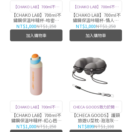
【CHAKO LAB】700ml不鏽
【CHAKO LAB】700ml不鏽
鋼保溫咔噠杯，輕巧易攜，
鋼保溫咔噠杯，輕巧易攜，
【CHAKO LAB】700ml不
【CHAKO LAB】700ml不
鏽鋼保溫咔噠杯-哈密瓜
鏽鋼保溫咔噠杯-情人果
保溫效果卓越。健身、出
保溫效果卓越。健身、出
HX031A01
HX031A02
NT$1,000
NT$1,250
NT$1,000
NT$1,250
遊、休閒，咔噠鎖扣一秒即
遊、休閒，咔噠鎖扣一秒即
加入購物車
加入購物車
可變身為提把，方便攜帶，
可變身為提把，方便攜帶，
獨創直飲/吸管杯雙飲設計，
獨創直飲/吸管杯雙飲設計，
大口補水或小口啜飲自由切
大口補水或小口啜飲自由切
換。
換。
【CHAKO LAB】700ml不鏽
CHECA GOODS致力於開發
鋼保溫咔噠杯，輕巧易攜，
多種符合人體工學的記憶棉
【CHAKO LAB】700ml不
【CHECA GOODS】護頸
鏽鋼保溫咔噠杯-紅心芭樂
旅遊U型枕-泡泡灰
保溫效果卓越。健身、出
產品，緩解人們日常生活工
HX031A03
CGBravoT13-GY
NT$1,000
NT$1,250
NT$899
NT$1,100
遊、休閒，咔噠鎖扣一秒即
作壓力，擁有超過10年的開