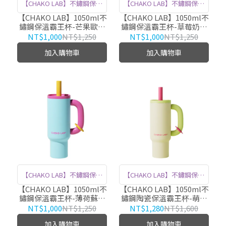
【CHAKO LAB】不鏽鋼保溫
【CHAKO LAB】不鏽鋼保溫
霸王杯，1050ml大容量，滿
霸王杯，1050ml大容量，滿
【CHAKO LAB】1050ml不
【CHAKO LAB】1050ml不
鏽鋼保溫霸王杯-芒果歐蕾
鏽鋼保溫霸王杯-草莓奶昔
足你全天的飲水需求。 粉嫩
足你全天的飲水需求。 粉嫩
HX024C04
HX024C01
NT$1,000
NT$1,250
NT$1,000
NT$1,250
配色，讓每一口都充滿甜美
配色，讓每一口都充滿甜美
加入購物車
加入購物車
活力。 優質316不鏽鋼內膽
活力。 優質316不鏽鋼內膽
材質，確保耐用與保溫效
材質，確保耐用與保溫效
果，隨時享受熱飲或冷飲。
果，隨時享受熱飲或冷飲。
輕盈便攜，無論是戶外活動
輕盈便攜，無論是戶外活動
或日常出行，都是你的最佳
或日常出行，都是你的最佳
夥伴。
夥伴。
【CHAKO LAB】不鏽鋼保溫
【CHAKO LAB】不鏽鋼保溫
霸王杯，1050ml大容量，滿
霸王杯，1050ml大容量，滿
【CHAKO LAB】1050ml不
【CHAKO LAB】1050ml不
鏽鋼保溫霸王杯-薄荷蘇打
鏽鋼陶瓷保溫霸王杯-萌芽
足你全天的飲水需求。 粉嫩
足你全天的飲水需求。 優質
HX024C02
HX024E01
NT$1,000
NT$1,250
NT$1,280
NT$1,600
配色，讓每一口都充滿甜美
316不鏽鋼內膽加有機陶瓷
加入購物車
加入購物車