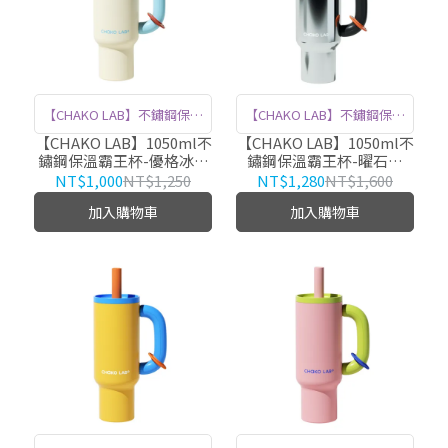
【CHAKO LAB】不鏽鋼保溫
【CHAKO LAB】不鏽鋼保溫
霸王杯，1050ml大容量，滿
霸王杯，1050ml大容量，滿
【CHAKO LAB】1050ml不
【CHAKO LAB】1050ml不
鏽鋼保溫霸王杯-優格冰沙
鏽鋼保溫霸王杯-曜石黑
足你全天的飲水需求。 粉嫩
足你全天的飲水需求。 粉嫩
HX024C03
HX024C05
NT$1,000
NT$1,250
NT$1,280
NT$1,600
配色，讓每一口都充滿甜美
配色，讓每一口都充滿甜美
加入購物車
加入購物車
活力。 優質316不鏽鋼內膽
活力。 優質316不鏽鋼內膽
材質，確保耐用與保溫效
材質，確保耐用與保溫效
果，隨時享受熱飲或冷飲。
果，隨時享受熱飲或冷飲。
輕盈便攜，無論是戶外活動
輕盈便攜，無論是戶外活動
或日常出行，都是你的最佳
或日常出行，都是你的最佳
夥伴。
夥伴。