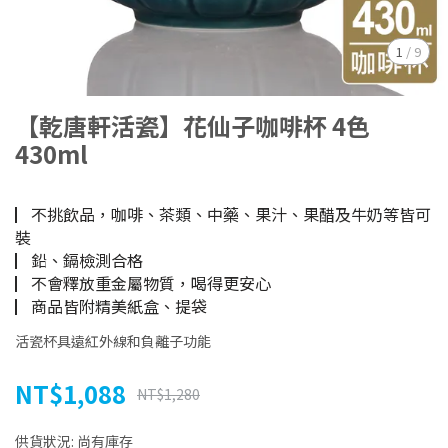
1
/
9
【乾唐軒活瓷】花仙子咖啡杯 4色
430ml
▏不挑飲品，咖啡、茶類、中藥、果汁、果醋及牛奶等皆可
裝
▏鉛、鎘檢測合格
▏不會釋放重金屬物質，喝得更安心
▏商品皆附精美紙盒、提袋
活瓷杯具遠紅外線和負離子功能
NT$1,088
NT$1,280
供貨狀況:
尚有庫存