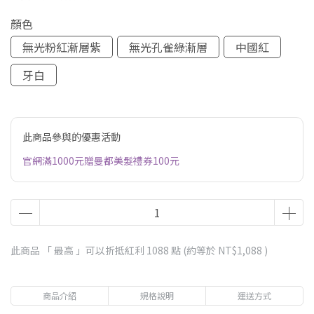
顏色
無光粉紅漸層紫
無光孔雀綠漸層
中國紅
牙白
此商品參與的優惠活動
官網滿1000元贈曼都美髮禮券100元
此商品 「 最高 」可以折抵紅利
1088
點 (約等於
NT$1,088
)
商品介紹
規格說明
運送方式