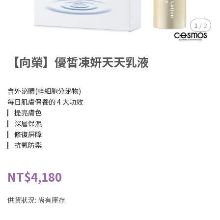
1
/
2
【向榮】優皙凍妍天天乳液
含外泌體(幹細胞分泌物)
每日肌膚保養的 4 大功效
▏提亮膚色
▏深層保濕
▏修復屏障
▏抗氧防禦
NT$4,180
供貨狀況:
尚有庫存