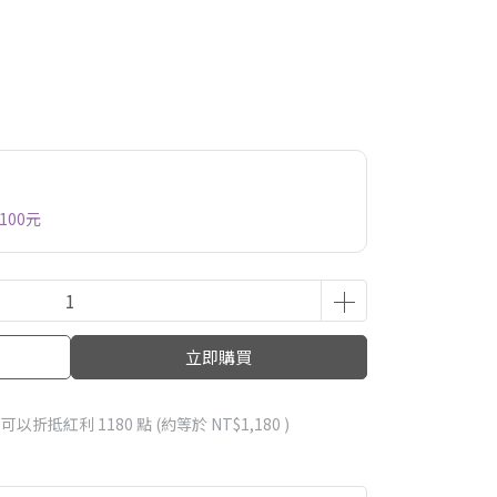
100元
立即購買
 」可以折抵紅利
1180
點 (約等於
NT$1,180
)