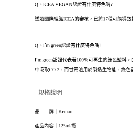
Q
、
ICEA VEGAN
認證有什麼特色嗎
?
透過國際組織
ICEA
的審核，已將
17
種可能導致
Q
、
I´m green
認證有什麼特色嗎
?
I´m green
認證代表著
100
％可再生的綠色塑料，
中吸取
CO 2
，而甘蔗渣用於製造生物能，綠色
規格說明
品 牌┃Kemon
產品內容┃125ml/瓶