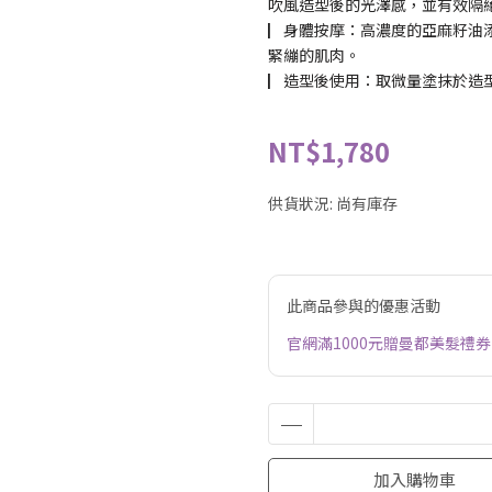
吹風造型後的光澤感，並有效隔
▏身體按摩：高濃度的亞麻籽油
緊繃的肌肉。
▏造型後使用：取微量塗抹於造
NT$1,780
供貨狀況:
尚有庫存
此商品參與的優惠活動
官網滿1000元贈曼都美髮禮券
加入購物車