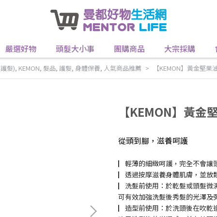
嚴選好物
頭髮大小事
團購商品
大宗採購
護髮)
,
KEMON
,
髮品
,
護髮
,
身體保養
,
人氣商品推薦
【KEMON】黃金堅果油1
【KEMON】黃金堅
從頭到腳，滋養呵護
▏輕薄的細緻呵護，完全不會讓
▏透過按摩滋養身體肌膚，並放
▏洗髮前使用：於乾髮或頭髮微
可有效加強洗髮後秀髮的光澤及
▏造型前使用：於洗頭後在吹乾