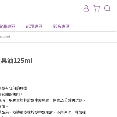
會員專區
話題專區
影音專區
25ml
果油125ml
頭髮有任何的負擔
鬆緊繃的肌肉。
濕時，取適量塗抹於髮中髮尾處，停置15分鐘再洗頭，
彈性。
造型前，取適量塗抹於髮中髮尾處，不用沖洗，可加強