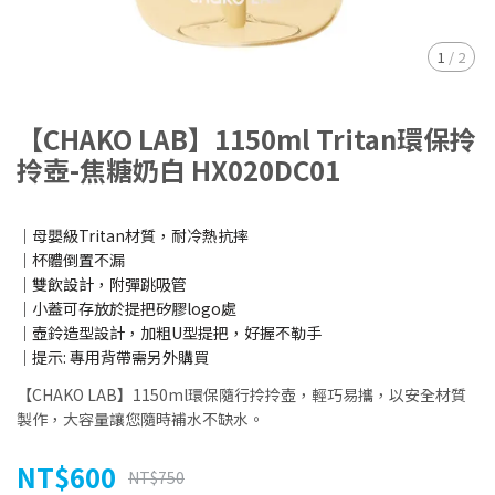
1
/
2
【CHAKO LAB】1150ml Tritan環保拎
拎壺-焦糖奶白 HX020DC01
│母嬰級Tritan材質，耐冷熱抗摔
│杯體倒置不漏
│雙飲設計，附彈跳吸管
│小蓋可存放於提把矽膠logo處
│壺鈴造型設計，加粗U型提把，好握不勒手
│提示: 專用背帶需另外購買
【CHAKO LAB】1150ml環保隨行拎拎壺，輕巧易攜，以安全材質
製作，大容量讓您隨時補水不缺水。
NT$600
NT$750