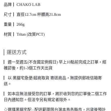
品牌┃ CHAKO LAB
尺寸┃ 直徑12.7cm 杯體高21.8cm
重量┃ 266g
材質┃ Tritan (改質PCT)
運送方式
▏週一至週五(不含國定例假日) 早上10點前完成之訂單，經
確認後，約1-3個工作天出貨
▏以 黑貓宅急便/超商取貨 寄送商品，無提供郵政信箱寄
送。
▏如本店無法接受您的訂單，將於收到您的訂單後二個工作
日內通知您。但法令另有規定者除外。
♢選擇黑貓宅配 : 配送範圍限台灣本島各縣市，出貨後預計