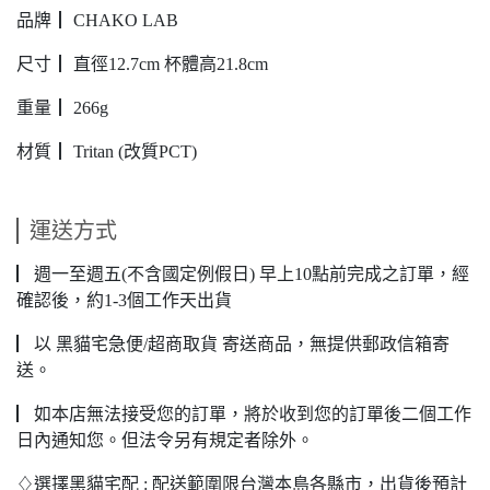
品牌┃ CHAKO LAB
尺寸┃ 直徑12.7cm 杯體高21.8cm
重量┃ 266g
材質┃ Tritan (改質PCT)
運送方式
▏週一至週五(不含國定例假日) 早上10點前完成之訂單，經
確認後，約1-3個工作天出貨
▏以 黑貓宅急便/超商取貨 寄送商品，無提供郵政信箱寄
送。
▏如本店無法接受您的訂單，將於收到您的訂單後二個工作
日內通知您。但法令另有規定者除外。
♢選擇黑貓宅配 : 配送範圍限台灣本島各縣市，出貨後預計