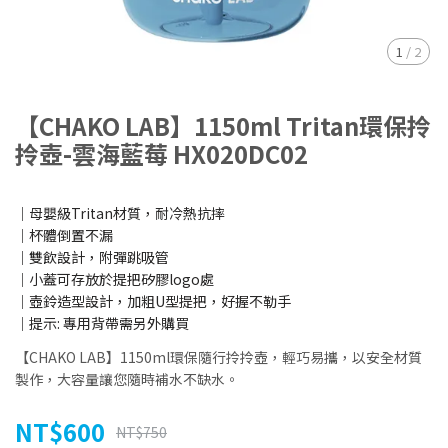
1
/
2
【CHAKO LAB】1150ml Tritan環保拎
拎壺-雲海藍莓 HX020DC02
│母嬰級Tritan材質，耐冷熱抗摔
│杯體倒置不漏
│雙飲設計，附彈跳吸管
│小蓋可存放於提把矽膠logo處
│壺鈴造型設計，加粗U型提把，好握不勒手
│提示: 專用背帶需另外購買
【CHAKO LAB】1150ml環保隨行拎拎壺，輕巧易攜，以安全材質
製作，大容量讓您隨時補水不缺水。
NT$600
NT$750