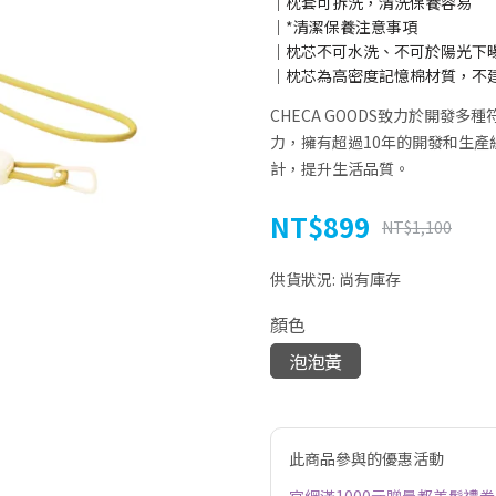
│枕套可拆洗，清洗保養容易
│*清潔保養注意事項
│枕芯不可水洗、不可於陽光下
│枕芯為高密度記憶棉材質，不
CHECA GOODS致力於開發
力，擁有超過10年的開發和生產
計，提升生活品質。
NT$899
NT$1,100
供貨狀況:
尚有庫存
顏色
泡泡黃
此商品參與的優惠活動