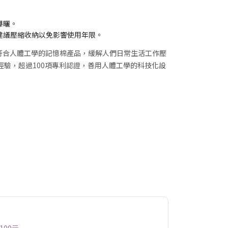
曝曬。
建議壓縮收納以免影響使用年限。
多種符合人體工學的記憶棉產品，緩解人們日常生活工作壓
經驗，超過100項專利認證，善用人體工學的科技化設