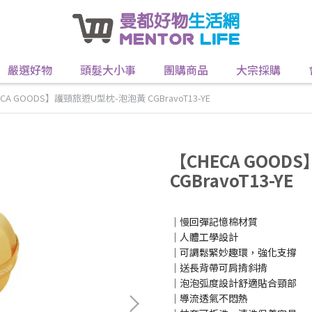
嚴選好物
頭髮大小事
團購商品
大宗採購
CA GOODS】護頸旅遊U型枕-泡泡黃 CGBravoT13-YE
【CHECA GOO
CGBravoT13-YE
│慢回彈記憶棉材質
│人體工學設計
│可調鬆緊妙趣環，強化支撐
│送長背帶可肩揹斜揹
│泡泡弧度設計舒適貼合頸部
│導流透氣不悶熱