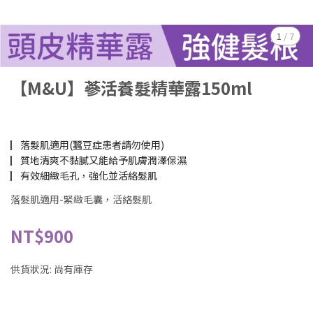
1
/
7
【M&U】蔘活養髮精華露150ml
▏落髮肌適用(蠶豆症患者請勿使用)
▏質地清爽不黏膩又能給予肌膚潤澤保濕
▏有效細緻毛孔，強化並活絡髮肌
落髮肌適用-緊緻毛囊，活絡髮肌
NT$900
供貨狀況:
尚有庫存