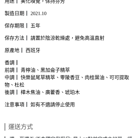
用途
┃
美化嗅覺，保持芬芳
製造日期
┃
2021.10
保存期限
┃
五年
保存方法
┃
請置於陰涼乾燥處，避免高溫直射
原產地
┃
西班牙
香調┃
前調
┃
青檸油、黑加侖子精萃
中調
┃
快樂鼠尾草精萃、零陵香豆、肉桂葉油、可可提取
物、杜松
後調
┃
樺木焦油、廣藿香、琥珀木
注意事項
┃
如有不適請停止使用
運送方式