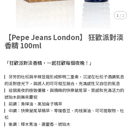
1
/
2
【Pepe Jeans London】 狂歡派對淡
香精 100ml
「狂歡派對淡香精，一起狂歡每個夜晚！」
▏芬芳的杜松與辛辣荳蔻形成鮮明二重奏，沉浸在杜松子酒調氣息
的派對燈光下，與誘人的可可相互融合，充滿感性又自信的氣息
▏這個黑夜的極致優雅，與精緻的快樂鼠尾草、質感和充滿活力的
琥珀木跳舞來慶祝
▏前調：青檸油、黑加侖子精萃
▏中調：快樂鼠尾草精萃、零陵香豆、肉桂葉油、可可提取物、杜
松
▏後調：樺木焦油、廣藿香、琥珀木